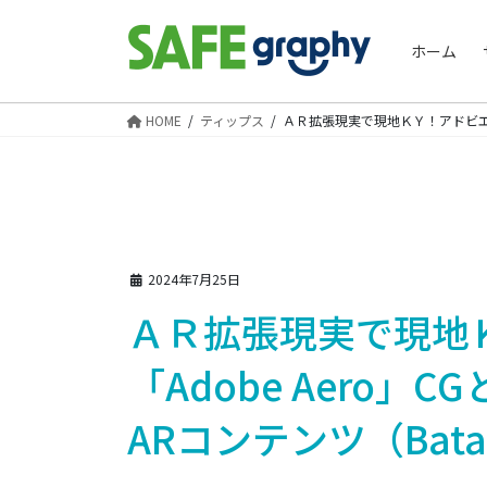
コ
ナ
ン
ビ
ホーム
テ
ゲ
ン
ー
ツ
シ
HOME
ティップス
ＡＲ拡張現実で現地ＫＹ！アドビエアロ
へ
ョ
ス
ン
キ
に
ッ
移
プ
動
2024年7月25日
ＡＲ拡張現実で現地
「Adobe Aero
ARコンテンツ（Bat