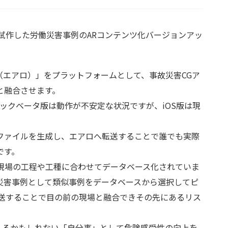
 AR”」で試作した労働災害事例のARコンテンツ化バージョンアッ
ero（エアロ）」をプラットフォームとして、事故災害CGア
と融合させます。
sパブリックベータ版は動作が不安定な状況ですが、iOS版は現
Bファイルを生成し、エアロへ転送することで誰でも実際
です。
現場の工程や工種に合わせてデータベース化されていま
災害事例として類似事例をデータベースから選択してピ
」に転送することで目の前の現場と融合できその先にあるリス
えるかもしれない「自分事」として危険感受性の向上を