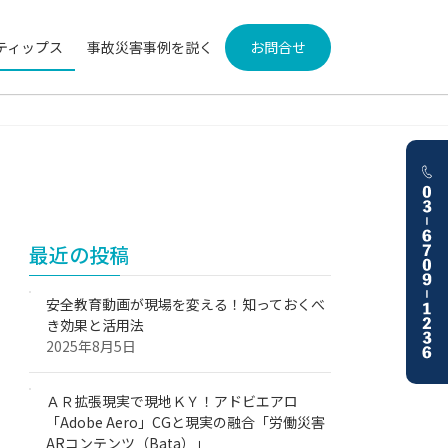
ティップス
事故災害事例を説く
お問合せ
最近の投稿
安全教育動画が現場を変える！知っておくべ
き効果と活用法
2025年8月5日
ＡＲ拡張現実で現地ＫＹ！アドビエアロ
「Adobe Aero」CGと現実の融合「労働災害
ARコンテンツ（Bata）」