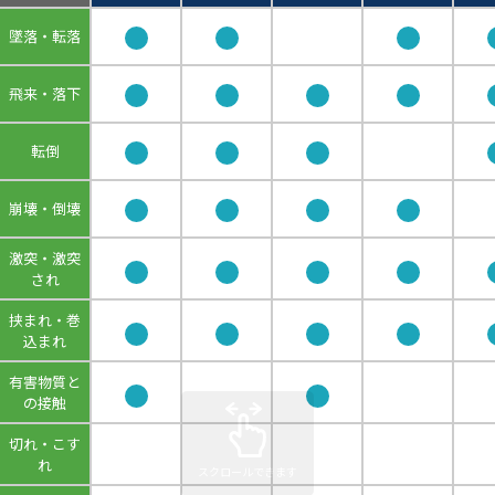
墜落・転落
飛来・落下
転倒
崩壊・倒壊
激突・激突
され
挟まれ・巻
込まれ
有害物質と
の接触
切れ・こす
れ
スクロールできます