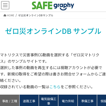
コ
ナ
ン
ビ
テ
ゲ
HOME
ゼロ災オンラインDB サンプル
ン
ー
ツ
シ
へ
ョ
ゼロ災オンラインDB サンプル
ス
ン
キ
に
ッ
移
プ
動
マトリクスで災害事例CG動画を選択する「ゼロ災マトリク
ス」のサンプルサイトです。
選択した事例の動画を再生するには視聴アカウントが必要で
す、新規ID取得をご希望の際は書きお問合せフォームからご連
絡ください。
収録されている動画の一覧は
こちら
をご参照ください。
電気設備工
事故 / 工種
道路工事
電力供給
準備工事
仮
事